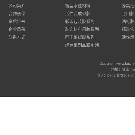
公司简介
新型水性材料
蜂窝活
合作伙伴
活性炭成型胶
封口胶
资质证书
彩印包装胶系列
贴标胶
企业风采
装饰材料用胶系列
精装盒
联系方式
静电植绒胶系列
活性炭
蜂窝纸制品胶系列
Copyright www.ta
地址：佛山市三
电话：0757-87316802 邮