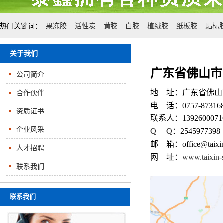
热门关键词：
果冻胶
活性炭
黄胶
白胶
植绒胶
纸板胶
贴标
关于我们
广东省佛山市
公司简介
地 址：广东省佛山
合作伙伴
电 话：0757-873168
资质证书
联系人：139260007
企业风采
Q Q：2545977398
邮 箱：office@taixin
人才招聘
网 址：
www.taixin-
联系我们
联系我们