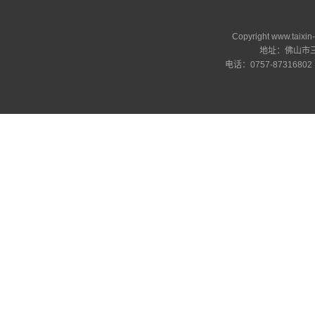
Copyright www.ta
地址：佛山市三
电话：0757-87316802 邮