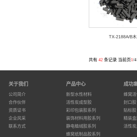
TX-2188A/
共有
42
条记录 当前页
1
/4
关于我们
产品中心
成功
公司简介
新型水性材料
蜂窝活
合作伙伴
活性炭成型胶
封口胶
资质证书
彩印包装胶系列
贴标胶
企业风采
装饰材料用胶系列
精装盒
联系方式
静电植绒胶系列
活性炭
蜂窝纸制品胶系列