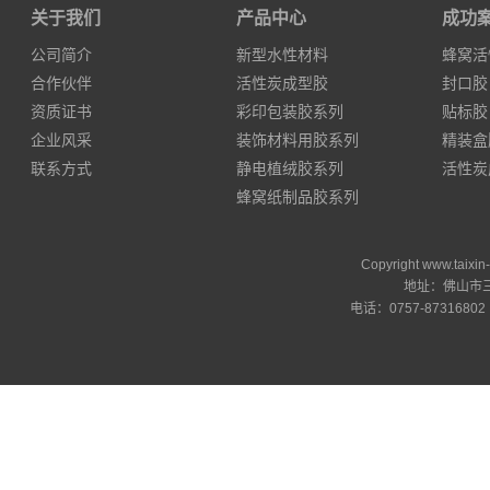
关于我们
产品中心
成功
公司简介
新型水性材料
蜂窝活
合作伙伴
活性炭成型胶
封口胶
资质证书
彩印包装胶系列
贴标胶
企业风采
装饰材料用胶系列
精装盒
联系方式
静电植绒胶系列
活性炭
蜂窝纸制品胶系列
Copyright www.ta
地址：佛山市三
电话：0757-87316802 邮