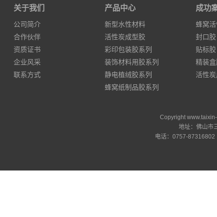
关于我们
产品中心
成功
公司简介
新型水性材料
蜂窝活
合作伙伴
活性炭成型胶
封口胶
资质证书
彩印包装胶系列
贴标胶
企业风采
装饰材料用胶系列
精装盒
联系方式
静电植绒胶系列
活性炭
蜂窝纸制品胶系列
Copyright www.ta
地址：佛山市三
电话：0757-87316802 邮