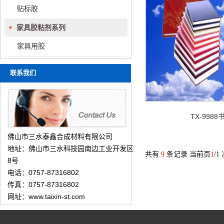
贴标胶
家具胶粘剂系列
家具用胶
联系我们
TX-998
佛山市三水泰鑫合成材料有限公司
地址：佛山市三水科技园南边工业开发区
共有
9
条记录 当前页
1
/1
8号
电话：0757-87316802
传真：0757-87316802
网址：www.taixin-st.com