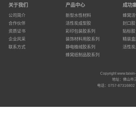
关于我们
产品中心
成功
公司简介
新型水性材料
蜂窝活
合作伙伴
活性炭成型胶
封口胶
资质证书
彩印包装胶系列
贴标胶
企业风采
装饰材料用胶系列
精装盒
联系方式
静电植绒胶系列
活性炭
蜂窝纸制品胶系列
Copyright www.ta
地址：佛山市三
电话：0757-87316802 邮