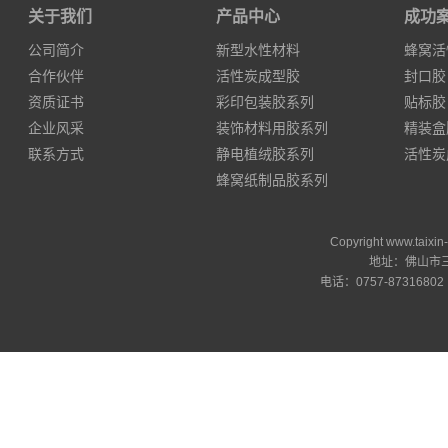
关于我们
产品中心
成功
公司简介
新型水性材料
蜂窝活
合作伙伴
活性炭成型胶
封口胶
资质证书
彩印包装胶系列
贴标胶
企业风采
装饰材料用胶系列
精装盒
联系方式
静电植绒胶系列
活性炭
蜂窝纸制品胶系列
Copyright www.ta
地址：佛山市三
电话：0757-87316802 邮