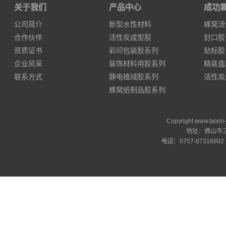
关于我们
产品中心
成功
公司简介
新型水性材料
蜂窝活
合作伙伴
活性炭成型胶
封口胶
资质证书
彩印包装胶系列
贴标胶
企业风采
装饰材料用胶系列
精装盒
联系方式
静电植绒胶系列
活性炭
蜂窝纸制品胶系列
Copyright www.ta
地址：佛山市三
电话：0757-87316802 邮